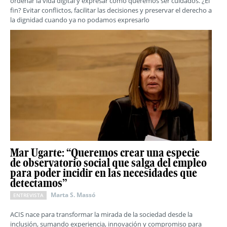
ordenar la vida digital y expresar cómo queremos ser cuidados. ¿El
fin? Evitar conflictos, facilitar las decisiones y preservar el derecho a
la dignidad cuando ya no podamos expresarlo
Mar Ugarte: “Queremos crear una especie
de observatorio social que salga del empleo
para poder incidir en las necesidades que
detectamos”
Marta S. Massó
ENTREVISTA
ACIS nace para transformar la mirada de la sociedad desde la
inclusión, sumando experiencia, innovación y compromiso para