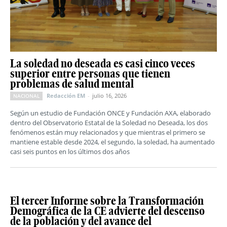
La soledad no deseada es casi cinco veces
superior entre personas que tienen
problemas de salud mental
Redacción EM
-
julio 16, 2026
NACIONAL
Según un estudio de Fundación ONCE y Fundación AXA, elaborado
dentro del Observatorio Estatal de la Soledad no Deseada, los dos
fenómenos están muy relacionados y que mientras el primero se
mantiene estable desde 2024, el segundo, la soledad, ha aumentado
casi seis puntos en los últimos dos años
El tercer Informe sobre la Transformación
Demográfica de la CE advierte del descenso
de la población y del avance del