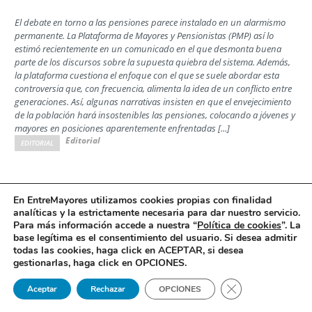
El debate en torno a las pensiones parece instalado en un alarmismo
permanente. La Plataforma de Mayores y Pensionistas (PMP) así lo
estimó recientemente en un comunicado en el que desmonta buena
parte de los discursos sobre la supuesta quiebra del sistema. Además,
la plataforma cuestiona el enfoque con el que se suele abordar esta
controversia que, con frecuencia, alimenta la idea de un conflicto entre
generaciones. Así, algunas narrativas insisten en que el envejecimiento
de la población hará insostenibles las pensiones, colocando a jóvenes y
mayores en posiciones aparentemente enfrentadas [...]
Editorial
EDITORIAL
Las familias ante la decisión de la Comisión
En EntreMayores utilizamos cookies propias con finalidad
analíticas y la estrictamente necesaria para dar nuestro servicio.
Interministerial de Precios del Medicamento
Para más información accede a nuestra “
Política de cookies
”. La
Opinión
base legítima es el consentimiento del usuario
.
Si desea admitir
todas las cookies, haga click en ACEPTAR, si desea
Por Jesús Rodrigo, director ejecutivo de la Confederación Española de
gestionarlas, haga click en OPCIONES.
Alzheimer y otras Demencias (Ceafa)
Cerrar el banner 
Aceptar
Rechazar
OPCIONES