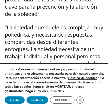
clave para la prevención y la atención
de la soledad”.
“La soledad que duele es compleja, muy
poliédrica, y necesita de respuestas
compartidas desde diferentes
enfoques. La soledad necesita de un
trabajo individual y personal pero más
necesario es el enfoque social global.
En EntreMayores utilizamos cookies propias con finalidad
También tendremos que hacer frente a
analíticas y la estrictamente necesaria para dar nuestro servicio.
cambios estructurales de nuestros
Para más información accede a nuestra “
Política de cookies
”. La
base legítima es el consentimiento del usuario
.
Si desea admitir
modelos de estado de bienestar.
todas las cookies, haga click en ACEPTAR, si desea
gestionarlas, haga click en OPCIONES.
Consensuar una forma participativa e
integradora de trabajar
Cerrar el banner 
Aceptar
Rechazar
OPCIONES
cooperativamente es una pequeña