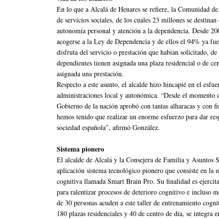
En lo que a Alcalá de Henares se refiere, la Comunidad de
de servicios sociales, de los cuales 23 millones se destina
autonomía personal y atención a la dependencia. Desde 200
acogerse a la Ley de Dependencia y de ellos el 94% ya fu
disfruta del servicio o prestación que habían solicitado,
dependientes tienen asignada una plaza residencial o de ce
asignada una prestación.
Respecto a este asunto, el alcalde hizo hincapié en el esfu
administraciones local y autonómica. “Desde el momento d
Gobierno de la nación aprobó con tantas alharacas y con f
hemos tenido que realizar un enorme esfuerzo para dar resp
sociedad española”, afirmó González.
Sistema pionero
El alcalde de Alcalá y la Consejera de Familia y Asuntos
aplicación sistema tecnológico pionero que consiste en la 
cognitiva llamada Smart Brain Pro. Su finalidad es ejercit
para ralentizar procesos de deterioro cognitivo e incluso m
de 30 personas acuden a este taller de entrenamiento cogni
180 plazas residenciales y 40 de centro de día, se integra