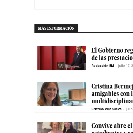
MÁS INFORMACIÓN
El Gobierno reg
de las prestaci
Redacción EM
-
julio 17, 
Cristina Berme
amigables con 
multidisciplinar
Cristina Villanueva
-
juli
Convive abre el