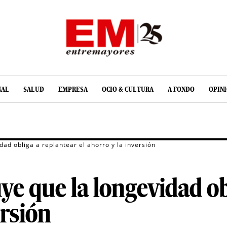
NAL
SALUD
EMPRESA
OCIO & CULTURA
A FONDO
OPIN
dad obliga a replantear el ahorro y la inversión
ye que la longevidad ob
ersión