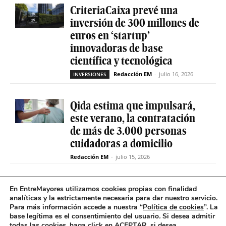
CriteriaCaixa prevé una
inversión de 300 millones de
euros en ‘startup’
innovadoras de base
científica y tecnológica
Redacción EM
-
julio 16, 2026
INVERSIONES
Qida estima que impulsará,
este verano, la contratación
de más de 3.000 personas
cuidadoras a domicilio
Redacción EM
-
julio 15, 2026
La sociedad de capital riesgo
En EntreMayores utilizamos cookies propias con finalidad
Axis invertirá hasta 15
analíticas y la estrictamente necesaria para dar nuestro servicio.
Para más información accede a nuestra “
Política de cookies
”. La
millones en Qida para
base legítima es el consentimiento del usuario
.
Si desea admitir
acelerar su expansión
todas las cookies, haga click en ACEPTAR, si desea