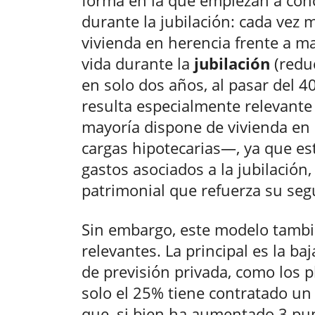
forma en la que empiezan a conc
durante la jubilación: cada vez 
vivienda en herencia frente a m
vida durante la
jubilación
(redu
en solo dos años, al pasar del 4
resulta especialmente relevante 
mayoría dispone de vivienda en 
cargas hipotecarias—, ya que est
gastos asociados a la jubilació
patrimonial que refuerza su se
Sin embargo, este modelo tambi
relevantes. La principal es la b
de previsión privada, como los p
solo el 25% tiene contratado un
que, si bien ha aumentado 3 pu