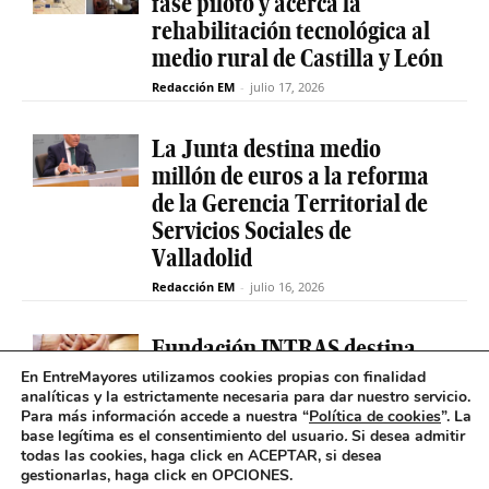
fase piloto y acerca la
rehabilitación tecnológica al
medio rural de Castilla y León
Redacción EM
-
julio 17, 2026
La Junta destina medio
millón de euros a la reforma
de la Gerencia Territorial de
Servicios Sociales de
Valladolid
Redacción EM
-
julio 16, 2026
Fundación INTRAS destina
6.000 euros a proyectos
En EntreMayores utilizamos cookies propias con finalidad
analíticas y la estrictamente necesaria para dar nuestro servicio.
sociales que impulsen la
Para más información accede a nuestra “
Política de cookies
”. La
salud mental en Castilla y
base legítima es el consentimiento del usuario
.
Si desea admitir
León
todas las cookies, haga click en ACEPTAR, si desea
gestionarlas, haga click en OPCIONES.
Redacción EM
-
julio 16, 2026