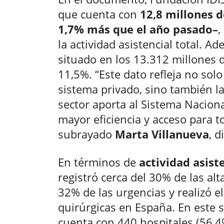
que cuenta con
12,8 millones 
1,7% más que el año pasado–
,
la actividad asistencial total. 
situado en los 13.312 millones 
11,5%. “Este dato refleja no sol
sistema privado, sino también la
sector aporta al Sistema Nacion
mayor eficiencia y acceso para t
subrayado
Marta Villanueva
, d
En términos de
actividad asist
registró cerca del 30% de las alt
32% de las urgencias y realizó e
quirúrgicas en España. En este s
cuenta con 440 hospitales (56,4