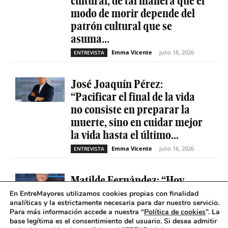
cultural, de tal manera que el
modo de morir depende del
patrón cultural que se
asuma...
Emma Vicente
-
julio 16, 2026
ENTREVISTA
José Joaquín Pérez:
“Pacificar el final de la vida
no consiste en preparar la
muerte, sino en cuidar mejor
la vida hasta el último...
Emma Vicente
-
julio 16, 2026
ENTREVISTA
Matilde Fernández: “Hoy
conocemos mucho mejor la
En EntreMayores utilizamos cookies propias con finalidad
analíticas y la estrictamente necesaria para dar nuestro servicio.
soledad que molesta y duele y
Para más información accede a nuestra “
Política de cookies
”. La
nuestro observatorio ha sido
base legítima es el consentimiento del usuario
.
Si desea admitir