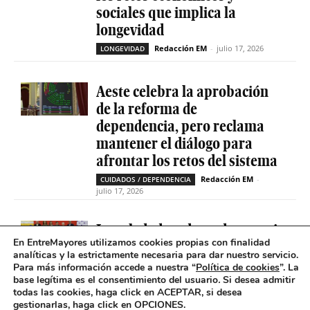
sociales que implica la
longevidad
Redacción EM
-
julio 17, 2026
LONGEVIDAD
Aeste celebra la aprobación
de la reforma de
dependencia, pero reclama
mantener el diálogo para
afrontar los retos del sistema
Redacción EM
-
CUIDADOS / DEPENDENCIA
julio 17, 2026
La soledad no deseada es casi
En EntreMayores utilizamos cookies propias con finalidad
cinco veces superior entre
analíticas y la estrictamente necesaria para dar nuestro servicio.
personas que tienen
Para más información accede a nuestra “
Política de cookies
”. La
problemas de salud mental
base legítima es el consentimiento del usuario
.
Si desea admitir
todas las cookies, haga click en ACEPTAR, si desea
Redacción EM
-
SOLEDAD NO DESEADA
gestionarlas, haga click en OPCIONES.