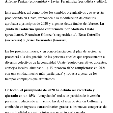
Alfonso Pariza
Javier Fernández
(economista) y
(periodista y editor).
Esta asamblea, así como todos los cambios organizativos que se están
produciendo en Unate, responden a la modificación de estatutos
La
aprobada a principios de 2020 y vigentes desde finales de febrero.
Junta de Gobierno quedó conformada por Modesto Chato
(presidente), Francisco Gómez (vicepresidente), Rosa Coterillo
(secretaria) y Javier Fernández (tesorero)
.
En los próximos meses, y en concordancia con el plan de acción, se
procederá a la designación de las personas vocales que representarán a
diversos colectivos de la comunidad Unate (equipo operativo, docentes,
El proceso debe completarse en 2021
consejos locales, alumnado…).
con una entidad mucho más 'participada' y robusta a pesar de los
tiempos complejos que afrontamos.
el presupuesto de 2020 ha debido ser recortado y
De hecho,
ajustado en un 45%
, ‘congelando’ todas las partidas de inversión
previstas, reduciendo al máximo las de el área de Acción Cultural, y
confiando en ingresos extraordinarios gracias a las nuevas categorías de
socios fidelidad y a patrocinios que se están gestionando.