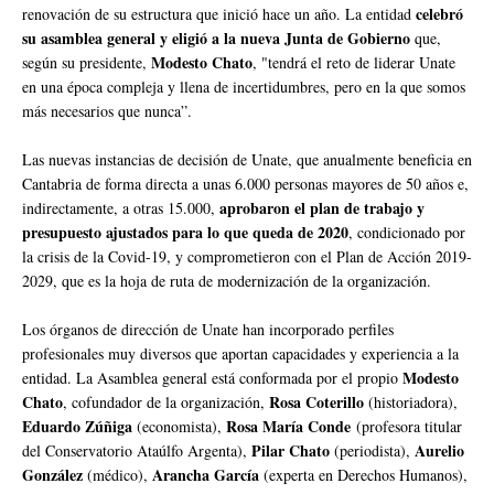
celebró
renovación de su estructura que inició hace un año. La entidad
su asamblea general y eligió a la nueva Junta de Gobierno
que,
Modesto Chato
según su presidente,
, "tendrá el reto de liderar Unate
en una época compleja y llena de incertidumbres, pero en la que somos
más necesarios que nunca”.
Las nuevas instancias de decisión de Unate, que anualmente beneficia en
Cantabria de forma directa a unas 6.000 personas mayores de 50 años e,
aprobaron el plan de trabajo y
indirectamente, a otras 15.000,
presupuesto ajustados para lo que queda de 2020
, condicionado por
la crisis de la Covid-19, y comprometieron con el Plan de Acción 2019-
2029, que es la hoja de ruta de modernización de la organización.
Los órganos de dirección de Unate han incorporado perfiles
profesionales muy diversos que aportan capacidades y experiencia a la
Modesto
entidad. La Asamblea general está conformada por el propio
Chato
Rosa Coterillo
, cofundador de la organización,
(historiadora),
Eduardo Zúñiga
Rosa María Conde
(economista),
(profesora titular
Pilar Chato
Aurelio
del Conservatorio Ataúlfo Argenta),
(periodista),
González
Arancha García
(médico),
(experta en Derechos Humanos),