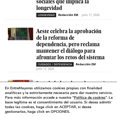
sociales que implica la
longevidad
Redacción EM
-
julio 17, 2026
LONGEVIDAD
Aeste celebra la aprobación
de la reforma de
dependencia, pero reclama
mantener el diálogo para
afrontar los retos del sistema
Redacción EM
-
CUIDADOS / DEPENDENCIA
julio 17, 2026
La soledad no deseada es casi
En EntreMayores utilizamos cookies propias con finalidad
cinco veces superior entre
analíticas y la estrictamente necesaria para dar nuestro servicio.
personas que tienen
Para más información accede a nuestra “
Política de cookies
”. La
problemas de salud mental
base legítima es el consentimiento del usuario
.
Si desea admitir
todas las cookies, haga click en ACEPTAR, si desea
Redacción EM
-
SOLEDAD NO DESEADA
gestionarlas, haga click en OPCIONES.
julio 16, 2026