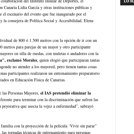
 colaboración del Instituto Insular de Deportes, el
LO M
Canaria Lidia García y otras instituciones públicas y
e el escenario del evento que fue inaugurado por el
 la consejera de Política Social y Accesibilidad, Elena
ndividual de 800 ó 1.500 metros con la opción de ir con un
0 metros para parejas de un mayor y otro participante
ayores en silla de ruedas, con muletas o andadores con la
da", exclamó Morales
, quien elogió que participaran tantas
esgonde no atender a los mayored, pero tienen tantas cosas
onas participantes realizaron un entrenamiento preparatorio
ciados en Educación Física de Canarias.
el IAS pretendió eliminar la
de las Personas Mayores,
ferente para terminar con la discriminación que sufren las
 peyorativa que asocia la vejez a enfermedad”, subrayó
amilia con la proyección de la película ‘Vivir sin parar”
las jornadas técnicas de entrenamiento para personas