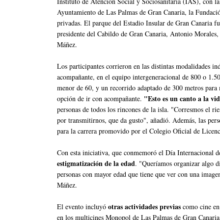
Instituto de Atención Social y Sociosanitaria (IAS), con la
Ayuntamiento de Las Palmas de Gran Canaria, la Fundación 
privadas. El parque del Estadio Insular de Gran Canaria fu
presidente del Cabildo de Gran Canaria, Antonio Morales, y
Máñez.
Los participantes corrieron en las distintas modalidades i
acompañante, en el equipo intergeneracional de 800 o 1.50
menor de 60, y un recorrido adaptado de 300 metros para m
"Esto es un canto a la vi
opción de ir con acompañante.
personas de todos los rincones de la isla. "Corresmos el ri
por transmitirnos, que da gusto", añadió. Además, las pers
para la carrera promovido por el Colegio Oficial de Licen
Con esta iniciativa, que conmemoró el Día Internacional 
estigmatización de la edad
. "Queríamos organizar algo di
personas con mayor edad que tiene que ver con una imagen
Máñez.
otras actividades previas
El evento incluyó
como cine en f
en los multicines Monopol de Las Palmas de Gran Canaria, 