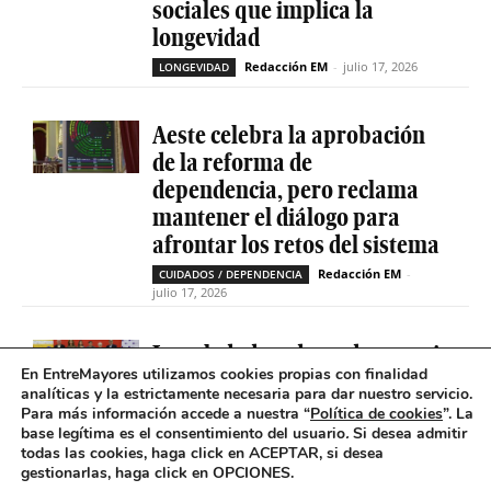
sociales que implica la
longevidad
Redacción EM
-
julio 17, 2026
LONGEVIDAD
Aeste celebra la aprobación
de la reforma de
dependencia, pero reclama
mantener el diálogo para
afrontar los retos del sistema
Redacción EM
-
CUIDADOS / DEPENDENCIA
julio 17, 2026
La soledad no deseada es casi
En EntreMayores utilizamos cookies propias con finalidad
cinco veces superior entre
analíticas y la estrictamente necesaria para dar nuestro servicio.
personas que tienen
Para más información accede a nuestra “
Política de cookies
”. La
problemas de salud mental
base legítima es el consentimiento del usuario
.
Si desea admitir
todas las cookies, haga click en ACEPTAR, si desea
Redacción EM
-
SOLEDAD NO DESEADA
gestionarlas, haga click en OPCIONES.
julio 16, 2026