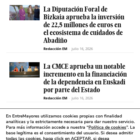
La Diputación Foral de
Bizkaia aprueba la inversión
de 22,5 millones de euros en
el ecosistema de cuidados de
Abadiño
Redacción EM
-
julio 16, 2026
La CMCE aprueba un notable
incremento en la financiación
de la dependencia en Euskadi
por parte del Estado
Redacción EM
-
julio 16, 2026
El servicio de teleasistencia
En EntreMayores utilizamos cookies propias con finalidad
analíticas y la estrictamente necesaria para dar nuestro servicio.
betiON prueba un nuevo
Para más información accede a nuestra “
Política de cookies
”. La
sistema de mensajes de voz
base legítima es el consentimiento del usuario
.
Si desea admitir
para avisos excepcionales
todas las cookies, haga click en ACEPTAR, si desea