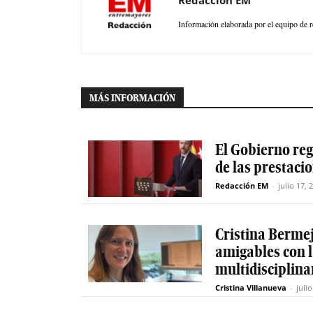
Redacción EM
Información elaborada por el equipo de r
MÁS INFORMACIÓN
El Gobierno reg
de las prestaci
Redacción EM
-
julio 17, 
Cristina Berme
amigables con 
multidisciplinar
Cristina Villanueva
-
juli