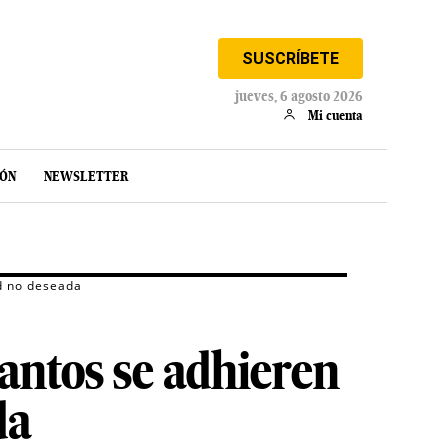
SUSCRÍBETE
jueves, 6 agosto 2026
Mi cuenta
IÓN
NEWSLETTER
d no deseada
antos se adhieren
da