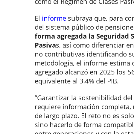
como el Régimen de Clases Pasi
El
informe
subraya que, para cono
del sistema público de pensione
forma agregada la Seguridad S
Pasiva
s, así como diferenciar e
no contributivas identificando s
metodología, el informe estima q
agregado alcanzó en 2025 los 56
equivalente al 3,4% del PIB.
“Garantizar la sostenibilidad de
requiere información completa, r
de largo plazo. El reto no es sol
sino hacerlo de forma compatibl
entre generaciones y con la esta