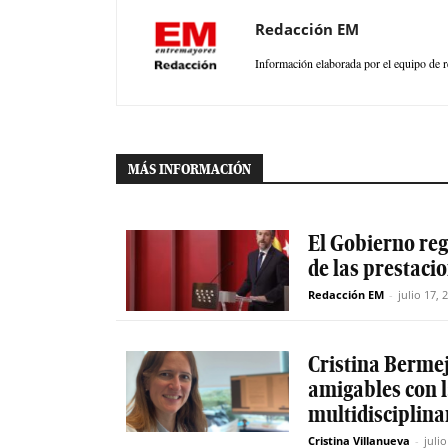
Redacción EM
Información elaborada por el equipo de r
MÁS INFORMACIÓN
El Gobierno reg
de las prestaci
Redacción EM
-
julio 17, 
Cristina Berme
amigables con 
multidisciplinar
Cristina Villanueva
-
juli