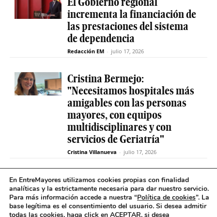
El Gobierno regional
incrementa la financiación de
las prestaciones del sistema
de dependencia
Redacción EM
-
julio 17, 2026
Cristina Bermejo:
"Necesitamos hospitales más
amigables con las personas
mayores, con equipos
multidisciplinares y con
servicios de Geriatría"
Cristina Villanueva
-
julio 17, 2026
Convive abre el plazo de
En EntreMayores utilizamos cookies propias con finalidad
analíticas y la estrictamente necesaria para dar nuestro servicio.
inscripción para estudiantes
Para más información accede a nuestra “
Política de cookies
”. La
y celebra 30 años uniendo a
base legítima es el consentimiento del usuario
.
Si desea admitir
jóvenes y mayores en Madrid
todas las cookies, haga click en ACEPTAR, si desea