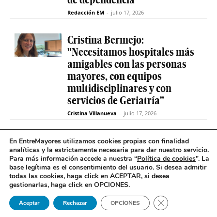
Redacción EM
-
julio 17, 2026
Cristina Bermejo:
"Necesitamos hospitales más
amigables con las personas
mayores, con equipos
multidisciplinares y con
servicios de Geriatría"
Cristina Villanueva
-
julio 17, 2026
Convive abre el plazo de
En EntreMayores utilizamos cookies propias con finalidad
analíticas y la estrictamente necesaria para dar nuestro servicio.
inscripción para estudiantes
Para más información accede a nuestra “
Política de cookies
”. La
y celebra 30 años uniendo a
base legítima es el consentimiento del usuario
.
Si desea admitir
jóvenes y mayores en Madrid
todas las cookies, haga click en ACEPTAR, si desea
gestionarlas, haga click en OPCIONES.
Redacción EM
-
julio 17, 2026
Cerrar el banner 
Aceptar
Rechazar
OPCIONES