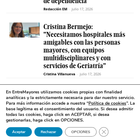
de dependencia
Redacción EM
-
julio 17, 2026
Cristina Bermejo:
"Necesitamos hospitales más
amigables con las personas
mayores, con equipos
multidisciplinares y con
servicios de Geriatría"
Cristina Villanueva
-
julio 17, 2026
Convive abre el plazo de
En EntreMayores utilizamos cookies propias con finalidad
analíticas y la estrictamente necesaria para dar nuestro servicio.
inscripción para estudiantes
Para más información accede a nuestra “
Política de cookies
”. La
y celebra 30 años uniendo a
base legítima es el consentimiento del usuario
.
Si desea admitir
jóvenes y mayores en Madrid
todas las cookies, haga click en ACEPTAR, si desea
gestionarlas, haga click en OPCIONES.
Redacción EM
-
julio 17, 2026
Cerrar el banner 
Aceptar
Rechazar
OPCIONES