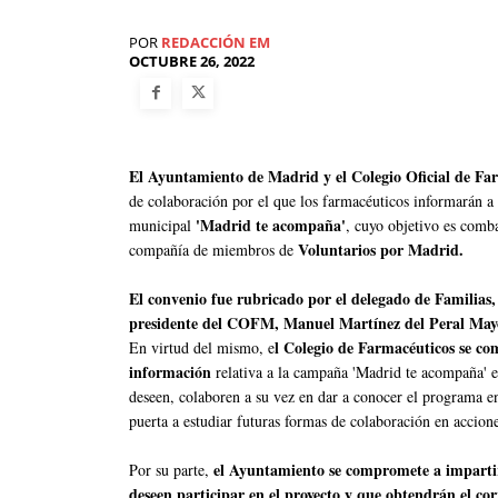
POR
REDACCIÓN EM
OCTUBRE 26, 2022
El Ayuntamiento de Madrid y el Colegio Oficial de 
de colaboración por el que los farmacéuticos informarán a 
'Madrid te acompaña'
municipal
, cuyo objetivo es combat
Voluntarios por Madrid.
compañía de miembros de
El convenio fue rubricado por el delegado de Familias, 
presidente del COFM, Manuel Martínez del Peral Ma
l Colegio de Farmacéuticos se com
En virtud del mismo, e
información
relativa a la campaña 'Madrid te acompaña' en
deseen, colaboren a su vez en dar a conocer el programa e
puerta a estudiar futuras formas de colaboración en accione
el Ayuntamiento se compromete a impartir
Por su parte,
deseen participar en el proyecto y que obtendrán el cor