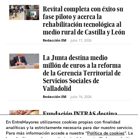
Revital completa con éxito su
fase piloto y acerca la
rehabilitación tecnológica al
medio rural de Castilla y León
Redacción EM
-
julio 17, 2026
La Junta destina medio
millón de euros a la reforma
de la Gerencia Territorial de
Servicios Sociales de
Valladolid
Redacción EM
-
julio 16, 2026
Fundación INTRAS destina
6.000 euros a proyectos
En EntreMayores utilizamos cookies propias con finalidad
analíticas y la estrictamente necesaria para dar nuestro servicio.
sociales que impulsen la
Para más información accede a nuestra “
Política de cookies
”. La
salud mental en Castilla y