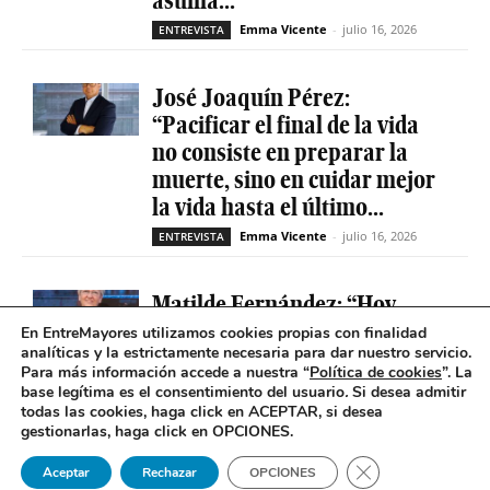
Emma Vicente
-
julio 16, 2026
ENTREVISTA
José Joaquín Pérez:
“Pacificar el final de la vida
no consiste en preparar la
muerte, sino en cuidar mejor
la vida hasta el último...
Emma Vicente
-
julio 16, 2026
ENTREVISTA
Matilde Fernández: “Hoy
conocemos mucho mejor la
En EntreMayores utilizamos cookies propias con finalidad
analíticas y la estrictamente necesaria para dar nuestro servicio.
soledad que molesta y duele y
Para más información accede a nuestra “
Política de cookies
”. La
nuestro observatorio ha sido
base legítima es el consentimiento del usuario
.
Si desea admitir
decisivo”
todas las cookies, haga click en ACEPTAR, si desea
gestionarlas, haga click en OPCIONES.
Marta S. Massó
-
junio 8, 2026
Cerrar el banner 
Aceptar
Rechazar
OPCIONES