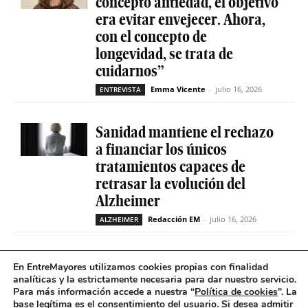
concepto antiedad, el objetivo
era evitar envejecer. Ahora,
con el concepto de
longevidad, se trata de
cuidarnos”
Emma Vicente
-
julio 16, 2026
ENTREVISTA
Sanidad mantiene el rechazo
a financiar los únicos
tratamientos capaces de
retrasar la evolución del
Alzheimer
Redacción EM
-
julio 16, 2026
ALZHEIMER
La geriatría reclama más
En EntreMayores utilizamos cookies propias con finalidad
peso en el sistema sanitario
analíticas y la estrictamente necesaria para dar nuestro servicio.
Para más información accede a nuestra “
Política de cookies
”. La
ante el envejecimiento récord
base legítima es el consentimiento del usuario
.
Si desea admitir