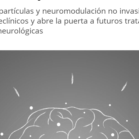
artículas y neuromodulación no invasiv
ínicos y abre la puerta a futuros tra
neurológicas