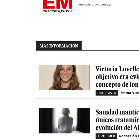
https://entremayores.es
MÁS INFORMACIÓN
Victoria Lovelle
objetivo era evi
concepto de lon
Emma Vice
ENTREVISTA
Sanidad mantien
únicos tratamie
evolución del 
Redacción 
ALZHEIMER