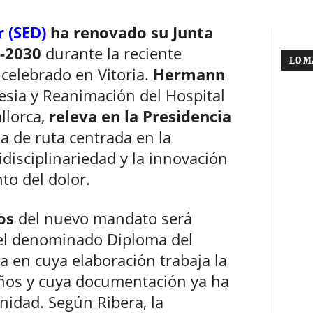
 (SED)
ha renovado su Junta
6-2030
durante la reciente
LO M
, celebrado en Vitoria.
Hermann
tesia y Reanimación del Hospital
llorca,
releva en la Presidencia
a de ruta centrada en la
idisciplinariedad y la innovación
to del dolor.
os
del nuevo mandato será
el denominado Diploma del
ca en cuya elaboración trabaja la
años y cuya documentación ya ha
anidad. Según Ribera, la