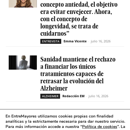
concepto antiedad, el objetivo
era evitar envejecer. Ahora,
con el concepto de
longevidad, se trata de
cuidarnos”
Emma Vicente
-
julio 16, 2026
ENTREVISTA
Sanidad mantiene el rechazo
a financiar los únicos
tratamientos capaces de
retrasar la evolución del
Alzheimer
Redacción EM
-
julio 16, 2026
ALZHEIMER
La geriatría reclama más
En EntreMayores utilizamos cookies propias con finalidad
peso en el sistema sanitario
analíticas y la estrictamente necesaria para dar nuestro servicio.
Para más información accede a nuestra “
Política de cookies
”. La
ante el envejecimiento récord