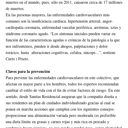
muertes en el mundo, pues, sólo en 2011, causaron cerca de 17 millones
de muertos.
En las personas mayores, las enfermedades cardiovasculares más
comunes son la insuficiencia cardíaca, hipertensión arterial, angor-
cardiopatía coronaria, enfermedad vascular periférica, arritmias, ictus y
síndrome coronario agudo. “Los síntomas iniciales pueden variar en
función de las características agudas o crónicas de la patología a la que
nos enfrentemos, pueden ir desde ahogos, palpitaciones y dolor
torácico, hasta alteraciones cognitivas, cefalea, síncope...”, sostiene
Curto i Prieto.
Claves para la prevención
Para prevenir las enfermedades cardiovasculares en este colectivo, que
afectan en mayor parte a los hombres, todos los expertos recomiendan
cambiar el estilo de vida con el fin de evitar factores de riesgo. En este
sentido, desde Sanitas Residencial aseguran que la compañía diseña a
sus residentes un plan de cuidados individualizado gracias al cual se
ponen en marcha acciones que cumplen con los siguientes consejos:
proporcionar una alimentación variada pero moderada (es preferible
una dieta límite en grasas y carnes rojas y más rica en pescado y
verduras); hacer ejercicio, ya que ayuda a perder peso, ganar elasticidad