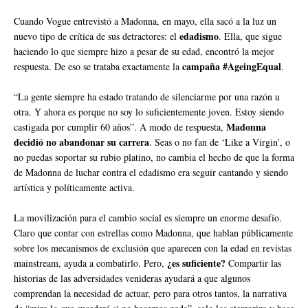
Cuando Vogue entrevistó a Madonna, en mayo, ella sacó a la luz un
edadismo
nuevo tipo de crítica de sus detractores: el
. Ella, que sigue
haciendo lo que siempre hizo a pesar de su edad, encontró la mejor
campaña #AgeingEqual
respuesta. De eso se trataba exactamente la
.
“La gente siempre ha estado tratando de silenciarme por una razón u
otra. Y ahora es porque no soy lo suficientemente joven. Estoy siendo
Madonna
castigada por cumplir 60 años”. A modo de respuesta,
decidió no abandonar su carrera
. Seas o no fan de ‘Like a Virgin’, o
no puedas soportar su rubio platino, no cambia el hecho de que la forma
de Madonna de luchar contra el edadismo era seguir cantando y siendo
artística y políticamente activa.
La movilización para el cambio social es siempre un enorme desafío.
Claro que contar con estrellas como Madonna, que hablan públicamente
sobre los mecanismos de exclusión que aparecen con la edad en revistas
¿es suficiente?
mainstream, ayuda a combatirlo. Pero,
Compartir las
historias de las adversidades venideras ayudará a que algunos
comprendan la necesidad de actuar, pero para otros tantos, la narrativa