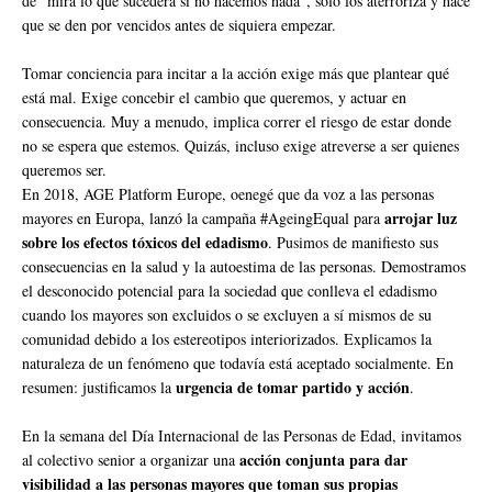
de “mira lo que sucederá si no hacemos nada”, solo los aterroriza y hace
que se den por vencidos antes de siquiera empezar.
Tomar conciencia para incitar a la acción exige más que plantear qué
está mal. Exige concebir el cambio que queremos, y actuar en
consecuencia. Muy a menudo, implica correr el riesgo de estar donde
no se espera que estemos. Quizás, incluso exige atreverse a ser quienes
queremos ser.
En 2018, AGE Platform Europe, oenegé que da voz a las personas
arrojar luz
mayores en Europa, lanzó la campaña #AgeingEqual para
sobre los efectos tóxicos del edadismo
. Pusimos de manifiesto sus
consecuencias en la salud y la autoestima de las personas. Demostramos
el desconocido potencial para la sociedad que conlleva el edadismo
cuando los mayores son excluidos o se excluyen a sí mismos de su
comunidad debido a los estereotipos interiorizados. Explicamos la
naturaleza de un fenómeno que todavía está aceptado socialmente. En
urgencia de tomar partido y acción
resumen: justificamos la
.
En la semana del Día Internacional de las Personas de Edad, invitamos
acción conjunta para dar
al colectivo senior a organizar una
visibilidad a las personas mayores que toman sus propias