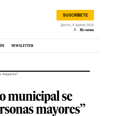
SUSCRÍBETE
jueves, 6 agosto 2026
Mi cuenta
IÓN
NEWSLETTER
as mayores”
go municipal se
personas mayores”