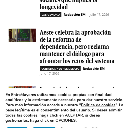
longevidad
Redacción EM
-
julio 17, 2026
LONGEVIDAD
Aeste celebra la aprobación
de la reforma de
dependencia, pero reclama
mantener el diálogo para
afrontar los retos del sistema
Redacción EM
-
CUIDADOS / DEPENDENCIA
julio 17, 2026
La soledad no deseada es casi
En EntreMayores utilizamos cookies propias con finalidad
cinco veces superior entre
analíticas y la estrictamente necesaria para dar nuestro servicio.
personas que tienen
Para más información accede a nuestra “
Política de cookies
”. La
problemas de salud mental
base legítima es el consentimiento del usuario
.
Si desea admitir
todas las cookies, haga click en ACEPTAR, si desea
Redacción EM
-
SOLEDAD NO DESEADA
gestionarlas, haga click en OPCIONES.
julio 16, 2026