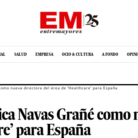
NAL
SALUD
EMPRESA
OCIO & CULTURA
A FONDO
OPIN
omo nueva directora del área de ‘Healthcare’ para España
ica Navas Grañé como n
re’ para España