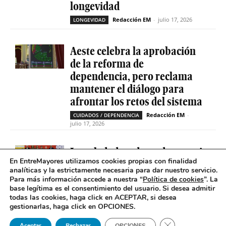
longevidad
Redacción EM
-
julio 17, 2026
LONGEVIDAD
Aeste celebra la aprobación
de la reforma de
dependencia, pero reclama
mantener el diálogo para
afrontar los retos del sistema
Redacción EM
-
CUIDADOS / DEPENDENCIA
julio 17, 2026
La soledad no deseada es casi
En EntreMayores utilizamos cookies propias con finalidad
cinco veces superior entre
analíticas y la estrictamente necesaria para dar nuestro servicio.
personas que tienen
Para más información accede a nuestra “
Política de cookies
”. La
problemas de salud mental
base legítima es el consentimiento del usuario
.
Si desea admitir
todas las cookies, haga click en ACEPTAR, si desea
Redacción EM
-
SOLEDAD NO DESEADA
gestionarlas, haga click en OPCIONES.
julio 16, 2026
Cerrar el banner 
Aceptar
Rechazar
OPCIONES