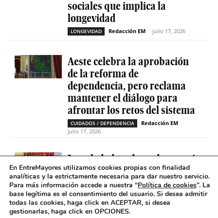
sociales que implica la
longevidad
Redacción EM
-
julio 17, 2026
LONGEVIDAD
Aeste celebra la aprobación
de la reforma de
dependencia, pero reclama
mantener el diálogo para
afrontar los retos del sistema
Redacción EM
-
CUIDADOS / DEPENDENCIA
julio 17, 2026
La soledad no deseada es casi
En EntreMayores utilizamos cookies propias con finalidad
cinco veces superior entre
analíticas y la estrictamente necesaria para dar nuestro servicio.
personas que tienen
Para más información accede a nuestra “
Política de cookies
”. La
problemas de salud mental
base legítima es el consentimiento del usuario
.
Si desea admitir
todas las cookies, haga click en ACEPTAR, si desea
Redacción EM
-
SOLEDAD NO DESEADA
gestionarlas, haga click en OPCIONES.
julio 16, 2026