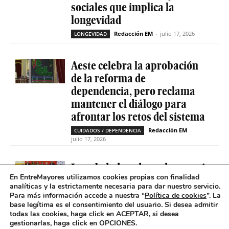
sociales que implica la
longevidad
Redacción EM
-
julio 17, 2026
LONGEVIDAD
Aeste celebra la aprobación
de la reforma de
dependencia, pero reclama
mantener el diálogo para
afrontar los retos del sistema
Redacción EM
-
CUIDADOS / DEPENDENCIA
julio 17, 2026
La soledad no deseada es casi
En EntreMayores utilizamos cookies propias con finalidad
cinco veces superior entre
analíticas y la estrictamente necesaria para dar nuestro servicio.
personas que tienen
Para más información accede a nuestra “
Política de cookies
”. La
problemas de salud mental
base legítima es el consentimiento del usuario
.
Si desea admitir
todas las cookies, haga click en ACEPTAR, si desea
Redacción EM
-
SOLEDAD NO DESEADA
gestionarlas, haga click en OPCIONES.
julio 16, 2026