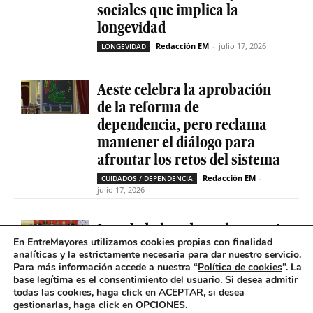
sociales que implica la
longevidad
Redacción EM
-
julio 17, 2026
LONGEVIDAD
Aeste celebra la aprobación
de la reforma de
dependencia, pero reclama
mantener el diálogo para
afrontar los retos del sistema
Redacción EM
-
CUIDADOS / DEPENDENCIA
julio 17, 2026
La soledad no deseada es casi
En EntreMayores utilizamos cookies propias con finalidad
cinco veces superior entre
analíticas y la estrictamente necesaria para dar nuestro servicio.
personas que tienen
Para más información accede a nuestra “
Política de cookies
”. La
problemas de salud mental
base legítima es el consentimiento del usuario
.
Si desea admitir
todas las cookies, haga click en ACEPTAR, si desea
Redacción EM
-
SOLEDAD NO DESEADA
gestionarlas, haga click en OPCIONES.
julio 16, 2026