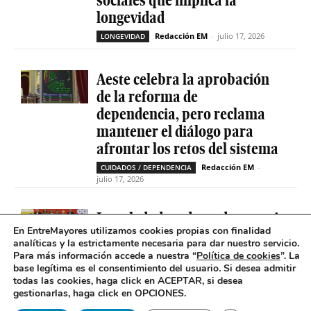
longevidad
Redacción EM
-
julio 17, 2026
LONGEVIDAD
Aeste celebra la aprobación
de la reforma de
dependencia, pero reclama
mantener el diálogo para
afrontar los retos del sistema
Redacción EM
-
CUIDADOS / DEPENDENCIA
julio 17, 2026
La soledad no deseada es casi
En EntreMayores utilizamos cookies propias con finalidad
cinco veces superior entre
analíticas y la estrictamente necesaria para dar nuestro servicio.
personas que tienen
Para más información accede a nuestra “
Política de cookies
”. La
problemas de salud mental
base legítima es el consentimiento del usuario
.
Si desea admitir
todas las cookies, haga click en ACEPTAR, si desea
Redacción EM
-
SOLEDAD NO DESEADA
gestionarlas, haga click en OPCIONES.
julio 16, 2026