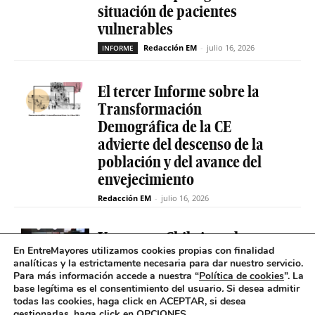
situación de pacientes
vulnerables
Redacción EM
-
julio 16, 2026
INFORME
El tercer Informe sobre la
Transformación
Demográfica de la CE
advierte del descenso de la
población y del avance del
envejecimiento
Redacción EM
-
julio 16, 2026
Uruguay y Chile impulsan un
En EntreMayores utilizamos cookies propias con finalidad
proyecto conjunto para
analíticas y la estrictamente necesaria para dar nuestro servicio.
reducir la brecha digital de
Para más información accede a nuestra “
Política de cookies
”. La
las personas mayores
base legítima es el consentimiento del usuario
.
Si desea admitir
todas las cookies, haga click en ACEPTAR, si desea
Redacción EM
-
INCLUSIÓN DIGITAL
gestionarlas, haga click en OPCIONES.