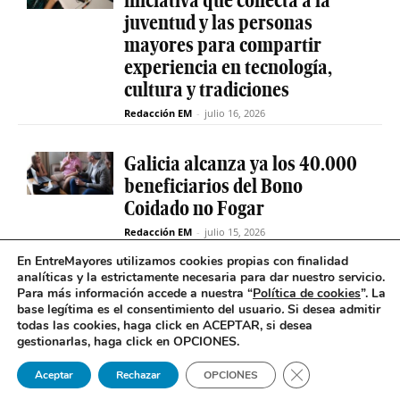
juventud y las personas
mayores para compartir
experiencia en tecnología,
cultura y tradiciones
Redacción EM
-
julio 16, 2026
Galicia alcanza ya los 40.000
beneficiarios del Bono
Coidado no Fogar
Redacción EM
-
julio 15, 2026
En EntreMayores utilizamos cookies propias con finalidad
analíticas y la estrictamente necesaria para dar nuestro servicio.
Fabiola García destaca el
Para más información accede a nuestra “
Política de cookies
”. La
compromiso de la Xunta de
base legítima es el consentimiento del usuario
.
Si desea admitir
Galicia con el SAF
todas las cookies, haga click en ACEPTAR, si desea
gestionarlas, haga click en OPCIONES.
Redacción EM
-
julio 15, 2026
Cerrar el banner 
Aceptar
Rechazar
OPCIONES