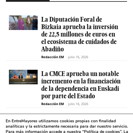
La Diputación Foral de
Bizkaia aprueba la inversión
de 22,5 millones de euros en
el ecosistema de cuidados de
Abadiño
Redacción EM
-
julio 16, 2026
La CMCE aprueba un notable
incremento en la financiación
de la dependencia en Euskadi
por parte del Estado
Redacción EM
-
julio 16, 2026
El servicio de teleasistencia
En EntreMayores utilizamos cookies propias con finalidad
analíticas y la estrictamente necesaria para dar nuestro servicio.
betiON prueba un nuevo
Para más información accede a nuestra “
Política de cookies
”. La