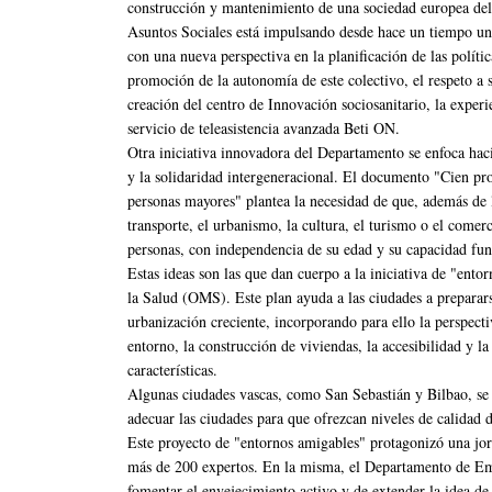
construcción y mantenimiento de una sociedad europea del
Asuntos Sociales está impulsando desde hace un tiempo una
con una nueva perspectiva en la planificación de las políti
promoción de la autonomía de este colectivo, el respeto a s
creación del centro de Innovación sociosanitario, la exper
servicio de teleasistencia avanzada Beti ON.
Otra iniciativa innovadora del Departamento se enfoca haci
y la solidaridad intergeneracional. El documento "Cien prop
personas mayores" plantea la necesidad de que, además de lo
transporte, el urbanismo, la cultura, el turismo o el comerc
personas, con independencia de su edad y su capacidad fun
Estas ideas son las que dan cuerpo a la iniciativa de "en
la Salud (OMS). Este plan ayuda a las ciudades a preparars
urbanización creciente, incorporando para ello la perspecti
entorno, la construcción de viviendas, la accesibilidad y la
características.
Algunas ciudades vascas, como San Sebastián y Bilbao, se 
adecuar las ciudades para que ofrezcan niveles de calidad d
Este proyecto de "entornos amigables" protagonizó una jor
más de 200 expertos. En la misma, el Departamento de Em
fomentar el envejecimiento activo y de extender la idea de