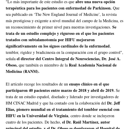
abre una nueva opción
"Lo más importante de este estudio es que
terapéutica para los pacientes con enfermedad de Parkinson.
Que
sea publicado en ‘The New England Journal of Medicine’, la revista
más prestigiosa y exigente a nivel mundial del campo de la Medicina, es
Se
un reconocimiento de primer nivel para nuestras investigaciones.
trata de un estudio complejo y riguroso en el que los pacientes
tratados con subtalamotomía por HIFU mejoraron
significativamente en los signos cardinales de la enfermedad
,
temblor, rigidez y bradicinesia en la comparación con el grupo control",
el director del Centro Integral de Neurociencias, Dr. José A.
señala
Obeso,
Real Academia Nacional de
que también es miembro de la
Medicina (RANM).
ensayo clínico en el que
El artículo recoge los resultados de un
participaron 40 pacientes entre marzo de 2018 y abril de 2019.
Se
trata de un estudio español, diseñado y liderado por investigadores de
Dr. Jeff
HM CINAC Madrid y que ha contado con la colaboración del
Elias, pionero mundial en el tratamiento del temblor esencial con
HIFU en la Universidad de Virginia
, centro donde se incluyeron
el Dr. Raúl Martínez, autor
cuatro de los pacientes. De hecho,
principal del estudio, y el Dr. Obeso se desplazaron al Hospital de