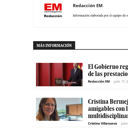
Redacción EM
Información elaborada por el equipo de r
MÁS INFORMACIÓN
El Gobierno reg
de las prestaci
Redacción EM
-
julio 17, 
Cristina Berme
amigables con 
multidisciplinar
Cristina Villanueva
-
juli