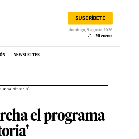
SUSCRÍBETE
domingo, 9 agosto 2026
Mi cuenta
IÓN
NEWSLETTER
buena historia'
archa el programa
oria'