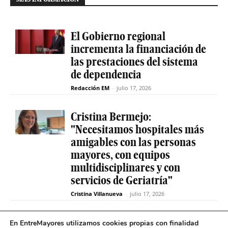
El Gobierno regional
incrementa la financiación de
las prestaciones del sistema
de dependencia
Redacción EM
-
julio 17, 2026
Cristina Bermejo:
"Necesitamos hospitales más
amigables con las personas
mayores, con equipos
multidisciplinares y con
servicios de Geriatría"
Cristina Villanueva
-
julio 17, 2026
Convive abre el plazo de
En EntreMayores utilizamos cookies propias con finalidad