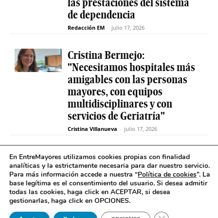
las prestaciones del sistema
de dependencia
Redacción EM
-
julio 17, 2026
Cristina Bermejo:
"Necesitamos hospitales más
amigables con las personas
mayores, con equipos
multidisciplinares y con
servicios de Geriatría"
Cristina Villanueva
-
julio 17, 2026
Convive abre el plazo de
En EntreMayores utilizamos cookies propias con finalidad
analíticas y la estrictamente necesaria para dar nuestro servicio.
inscripción para estudiantes
Para más información accede a nuestra “
Política de cookies
”. La
y celebra 30 años uniendo a
base legítima es el consentimiento del usuario
.
Si desea admitir
jóvenes y mayores en Madrid
todas las cookies, haga click en ACEPTAR, si desea
gestionarlas, haga click en OPCIONES.
Redacción EM
-
julio 17, 2026
Cerrar el banner 