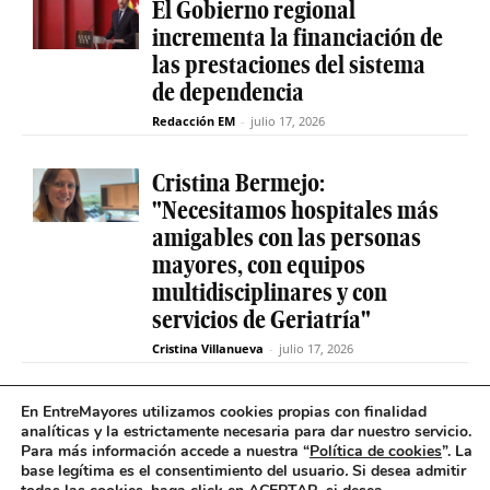
El Gobierno regional
incrementa la financiación de
las prestaciones del sistema
de dependencia
Redacción EM
-
julio 17, 2026
Cristina Bermejo:
"Necesitamos hospitales más
amigables con las personas
mayores, con equipos
multidisciplinares y con
servicios de Geriatría"
Cristina Villanueva
-
julio 17, 2026
Convive abre el plazo de
En EntreMayores utilizamos cookies propias con finalidad
analíticas y la estrictamente necesaria para dar nuestro servicio.
inscripción para estudiantes
Para más información accede a nuestra “
Política de cookies
”. La
y celebra 30 años uniendo a
base legítima es el consentimiento del usuario
.
Si desea admitir