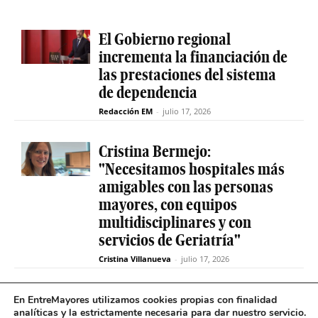
El Gobierno regional
incrementa la financiación de
las prestaciones del sistema
de dependencia
Redacción EM
-
julio 17, 2026
Cristina Bermejo:
"Necesitamos hospitales más
amigables con las personas
mayores, con equipos
multidisciplinares y con
servicios de Geriatría"
Cristina Villanueva
-
julio 17, 2026
Convive abre el plazo de
En EntreMayores utilizamos cookies propias con finalidad
analíticas y la estrictamente necesaria para dar nuestro servicio.
inscripción para estudiantes