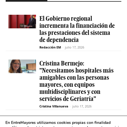
El Gobierno regional
incrementa la financiación de
las prestaciones del sistema
de dependencia
Redacción EM
-
julio 17, 2026
Cristina Bermejo:
"Necesitamos hospitales más
amigables con las personas
mayores, con equipos
multidisciplinares y con
servicios de Geriatría"
Cristina Villanueva
-
julio 17, 2026
Convive abre el plazo de
En EntreMayores utilizamos cookies propias con finalidad