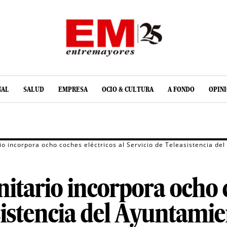
NAL
SALUD
EMPRESA
OCIO & CULTURA
A FONDO
OPIN
o incorpora ocho coches eléctricos al Servicio de Teleasistencia de
tario incorpora ocho c
sistencia del Ayuntami