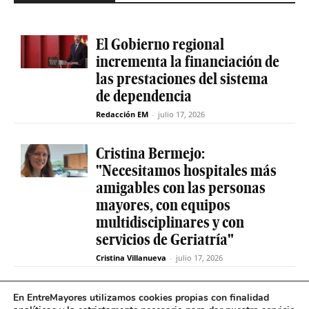
El Gobierno regional
incrementa la financiación de
las prestaciones del sistema
de dependencia
Redacción EM
-
julio 17, 2026
Cristina Bermejo:
"Necesitamos hospitales más
amigables con las personas
mayores, con equipos
multidisciplinares y con
servicios de Geriatría"
Cristina Villanueva
-
julio 17, 2026
Convive abre el plazo de
En EntreMayores utilizamos cookies propias con finalidad