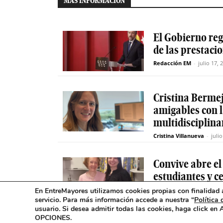
MÁS INFORMACIÓN
El Gobierno reg
de las prestaci
Redacción EM
-
julio 17, 
Cristina Berme
amigables con 
multidisciplinar
Cristina Villanueva
-
juli
Convive abre el
estudiantes y c
mayores en Ma
En EntreMayores utilizamos cookies propias con finalidad a
servicio. Para más información accede a nuestra “
Política 
Redacción EM
-
julio 17, 
usuario
.
Si desea admitir todas las cookies, haga click en
OPCIONES.