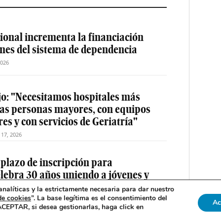
ional incrementa la financiación
ones del sistema de dependencia
2026
jo: "Necesitamos hospitales más
las personas mayores, con equipos
es y con servicios de Geriatría"
o 17, 2026
 plazo de inscripción para
elebra 30 años uniendo a jóvenes y
drid
nalíticas y la estrictamente necesaria para dar nuestro
de cookies
”. La base legítima es el consentimiento del
2026
Ac
 ACEPTAR, si desea gestionarlas, haga click en